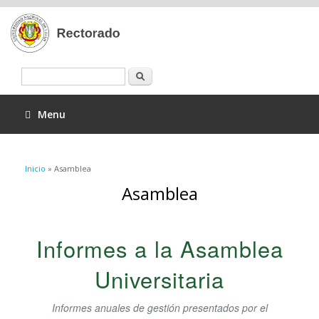
Buscar
Menu
Se encuentra usted aquí
Inicio
» Asamblea
Asamblea
Informes a la Asamblea
Universitaria
Informes anuales de gestión presentados por el